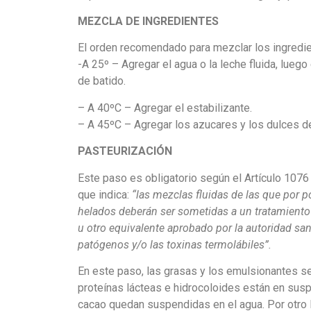
MEZCLA DE INGREDIENTES
El orden recomendado para mezclar los ingredie
-A 25º – Agregar el agua o la leche fluida, luego
de batido.
– A 40ºC – Agregar el estabilizante.
– A 45ºC – Agregar los azucares y los dulces de
PASTEURIZACIÓN
Este paso es obligatorio según el Artículo 1076
que indica:
“las mezclas fluidas de las que por p
hela
d
os deberán ser sometidas a un tratamient
u otro equivalente aprobado por la autoridad san
patógenos y/o las toxinas termolábiles”.
En este paso, las grasas y los emulsionantes se
proteínas lácteas e hidrocoloides están en susp
cacao quedan suspendidas en el agua. Por otro la