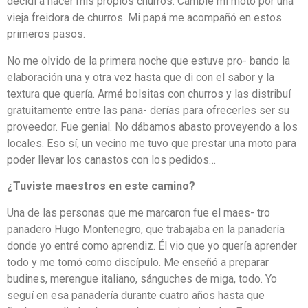
decidí a hacer mis propios churros. Cambié mi moto por una
vieja freidora de churros. Mi papá me acompañó en estos
primeros pasos.
No me olvido de la primera noche que estuve pro- bando la
elaboración una y otra vez hasta que di con el sabor y la
textura que quería. Armé bolsitas con churros y las distribuí
gratuitamente entre las pana- derías para ofrecerles ser su
proveedor. Fue genial. No dábamos abasto proveyendo a los
locales. Eso sí, un vecino me tuvo que prestar una moto para
poder llevar los canastos con los pedidos…
¿Tuviste maestros en este camino?
Una de las personas que me marcaron fue el maes- tro
panadero Hugo Montenegro, que trabajaba en la panadería
donde yo entré como aprendiz. Él vio que yo quería aprender
todo y me tomó como discípulo. Me enseñó a preparar
budines, merengue italiano, sánguches de miga, todo. Yo
seguí en esa panadería durante cuatro años hasta que