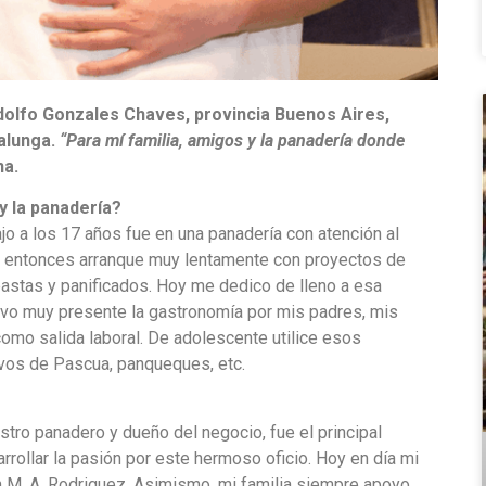
dolfo Gonzales Chaves, provincia Buenos Aires,
ralunga.
“Para mí familia, amigos y la panadería donde
na.
y la panadería?
jo a los 17 años fue en una panadería con atención al
 y entonces arranque muy lentamente con proyectos de
 pastas y panificados. Hoy me dedico de lleno a esa
tuvo muy presente la gastronomía por mis padres, mis
como salida laboral. De adolescente utilice esos
vos de Pascua, panqueques, etc.
estro panadero y dueño del negocio, fue el principal
rrollar la pasión por este hermoso oficio. Hoy en día mi
n M. A. Rodriguez. Asimismo, mi familia siempre apoyo