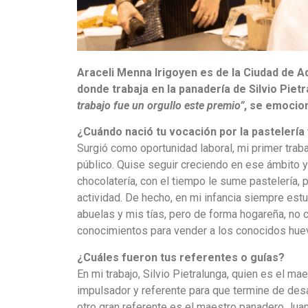
Araceli
Menna Irigoyen es de la Ciudad de A
donde trabaja en la panadería de Silvio Piet
trabajo fue un orgullo este premio”
, se emocio
¿Cuándo nació tu vocación por la pastelería 
Surgió como oportunidad laboral, mi primer traba
público. Quise seguir creciendo en ese ámbito
chocolatería, con el tiempo le sume pastelería,
actividad. De hecho, en mi infancia siempre es
abuelas y mis tías, pero de forma hogareña, no 
conocimientos para vender a los conocidos hue
¿Cuáles fueron tus referentes o guías?
En mi trabajo, Silvio Pietralunga, quien es el ma
impulsador y referente para que termine de desa
otro gran referente es el maestro panadero Jua