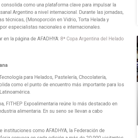
consolida como una plataforma clave para impulsar la
anal Argentino a nivel internacional. Durante las jornadas,
as técnicas, (Monoporción en Vidrio, Torta Helada y
por especialistas nacionales e internacionales.
ar en la página de AFADHYA:
8ª Copa Argentina del Helado
cana
Tecnología para Helados, Pastelería, Chocolatería,
solida como el punto de encuentro más importante para los
Latinoamérica.
ba, FITHEP Expoalimentaria reúne lo más destacado en
ndustria alimentaria. En su seno se llevan a cabo
 de instituciones como AFADHYA, la Federación de
a feria convoca en cada edición a más de 20.000 visitantes