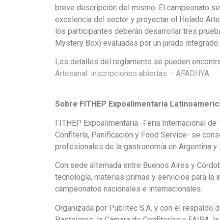
breve descripción del mismo. El campeonato se 
excelencia del sector y proyectar el Helado Artes
los participantes deberán desarrollar tres prueb
Mystery Box) evaluadas por un jurado integrado 
Los detalles del reglamento se pueden encontr
Artesanal: inscripciones abiertas – AFADHYA
Sobre FITHEP Expoalimentaria Latinoameri
FITHEP Expoalimentaria -Feria Internacional de 
Confitería, Panificación y Food Service- se con
profesionales de la gastronomía en Argentina y 
Con sede alternada entre Buenos Aires y Córdo
tecnología, materias primas y servicios para la i
campeonatos nacionales e internacionales.
Organizada por Publitec S.A. y con el respaldo
Pasteleros, la Cámara de Confiterías y FAIPA, l