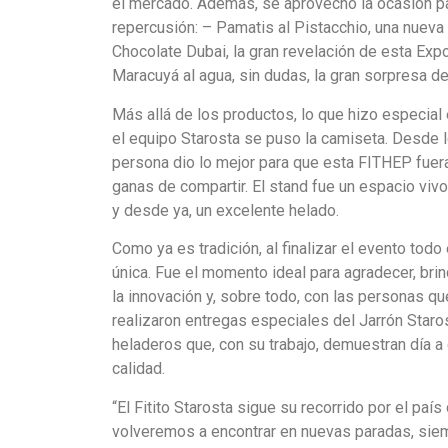
el mercado. Además, se aprovechó la ocasión p
repercusión: – Pamatis al Pistacchio, una nueva 
Chocolate Dubai, la gran revelación de esta Exp
Maracuyá al agua, sin dudas, la gran sorpresa 
Más allá de los productos, lo que hizo especial e
el equipo Starosta se puso la camiseta. Desde l
persona dio lo mejor para que esta FITHEP fuer
ganas de compartir. El stand fue un espacio vivo
y desde ya, un excelente helado.
Como ya es tradición, al finalizar el evento tod
única. Fue el momento ideal para agradecer, brin
la innovación y, sobre todo, con las personas qu
realizaron entregas especiales del Jarrón Staro
heladeros que, con su trabajo, demuestran día a 
calidad.
“El Fitito Starosta sigue su recorrido por el p
volveremos a encontrar en nuevas paradas, sie