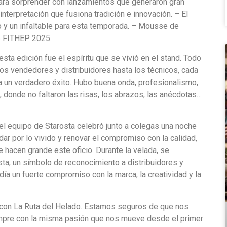
ara sorprender con lanzamientos que generaron gran
interpretación que fusiona tradición e innovación. – El
o y un infaltable para esta temporada. – Mousse de
de FITHEP 2025.
sta edición fue el espíritu que se vivió en el stand. Todo
os vendedores y distribuidores hasta los técnicos, cada
a un verdadero éxito. Hubo buena onda, profesionalismo,
, donde no faltaron las risas, los abrazos, las anécdotas…
o el equipo de Starosta celebró junto a colegas una noche
dar por lo vivido y renovar el compromiso con la calidad,
e hacen grande este oficio. Durante la velada, se
sta, un símbolo de reconocimiento a distribuidores y
día un fuerte compromiso con la marca, la creatividad y la
aís con La Ruta del Helado. Estamos seguros de que nos
mpre con la misma pasión que nos mueve desde el primer