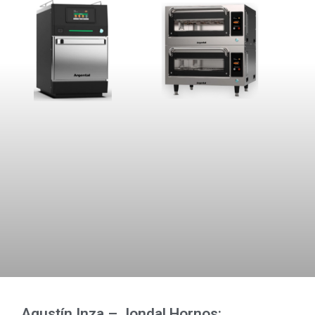
Agustín Inza – Jondal Hornos: