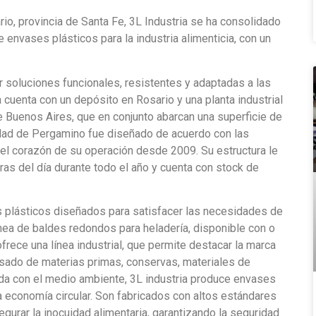
io, provincia de Santa Fe, 3L Industria se ha consolidado
envases plásticos para la industria alimenticia, con un
r soluciones funcionales, resistentes y adaptadas a las
cuenta con un depósito en Rosario y una planta industrial
e Buenos Aires, que en conjunto abarcan una superficie de
udad de Pergamino fue diseñado de acuerdo con las
 el corazón de su operación desde 2009. Su estructura le
as del día durante todo el año y cuenta con stock de
 plásticos diseñados para satisfacer las necesidades de
ínea de baldes redondos para heladería, disponible con o
rece una línea industrial, que permite destacar la marca
vasado de materias primas, conservas, materiales de
ida con el medio ambiente, 3L industria produce envases
a economía circular. Son fabricados con altos estándares
gurar la inocuidad alimentaria, garantizando la seguridad