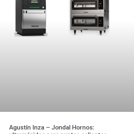
Agustín Inza – Jondal Hornos: