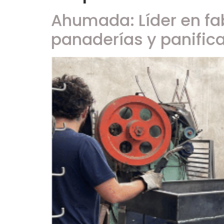
Ahumada: Líder en fa
panaderías y panific