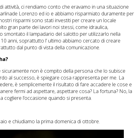
 di attività, ci rendiamo conto che eravamo in una situazione
a Carlinade Lorenzo ed io e abbiamo risparmiato duramente per
nostri risparmi sono stati investiti per creare un locale
o gran parte dei lavori noi stessi, come idraulica,
smontato il lampadario del salotto per utilizzarlo nella
i 10 anni, soprattutto l’ ultimo abbiamo cercato di creare
ttutto dal punto di vista della comunicazione.
 ha?
 e sicuramente non è compito della persona che lo subisce
uardo al successo, è spiegare cosa rappresenta per me. La
ccedere, è semplicemente il risultato di fare accadere le cose e
manere fermi ad aspettare, aspettare cosa? La fortuna? No, la
i a cogliere l’occasione quando si presenta.
braio e chiudiamo la prima domenica di ottobre.