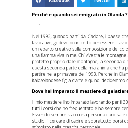
Facebook
Twitter
Perché e quando sei emigrato in Olanda ?
Nel 1993, quando partii dal Cadore, il paese ch
lavorative, godevo di un certo benessere. Lavora
un reparto creativo sulla composizione dei color
una fiamma viva in me. Chi vive tra le montagne 
protetto proprio dalle montagne, la seconda di v
questa seconda parte della mia anima che ha pre
partire nella primavera del 1993. Perche’ in Ol
italo/olandese figlia d’arte e quindi decidemmo 
Dove hai imparato il mestiere di gelatier
Il mio mestiere l’ho imparato lavorando per il 
tutti i corsi che ho frequentato e ho sempre ce
Essendo sempre stato una persona curiosa e de
studio, il cercare di capire e soprattutto pors
stimolato nella crescita personale.