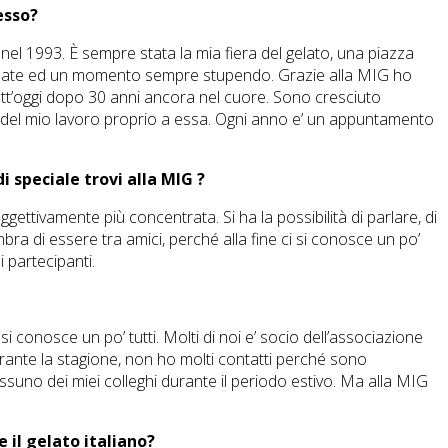
esso?
 nel 1993. È sempre stata la mia fiera del gelato, una piazza
 risate ed un momento sempre stupendo. Grazie alla MIG ho
t’oggi dopo 30 anni ancora nel cuore. Sono cresciuto
 del mio lavoro proprio a essa. Ogni anno e’ un appuntamento
i speciale trovi alla MIG ?
oggettivamente più concentrata. Si ha la possibilità di parlare, di
bra di essere tra amici, perché alla fine ci si conosce un po’
i partecipanti.
i si conosce un po’ tutti. Molti di noi e’ socio dell’associazione
 durante la stagione, non ho molti contatti perché sono
uno dei miei colleghi durante il periodo estivo. Ma alla MIG
 il gelato italiano?