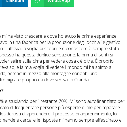
LinkedIn
WhatsApp
e mi ha visto crescere e dove ho avuto le prime esperienze
vo in una fabbrica per la produzione degli occhiali e gestivo
i. Tuttavia, la voglia di scoprire e conoscere è sempre stata
spesso ha questa duplice sensazione: la prima di sentirsi
oler salire sulla cima per vedere cosa c’è oltre. È proprio
valso, e la mia voglia di vedere il mondo mi ha spinto a
anda, perche’ in mezzo alle montagne conobbi una
di emigrare proprio da dove veniva, in Olanda.
e?
30% e studiando per il restante 70%. Mi sono autofinanziato per
rcato di frequentare persone più esperte di me per imparare.
siderosa di apprendere, il processo di apprendimento, lo
i domande e cercare le risposte mi hanno sempre affascinato e