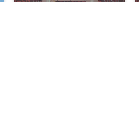
Singapore, Francia e Argentina
sul podio della Gelato World
Cup 2026
La Gelato World Cup 2026, ospitata a SIGEP
WORLD, si è ufficialmente conclusa il 19 gennaio
con la Cerimonia di Premiazione che ha
incoronato Singapore Campione del Mondo,
seguita da Francia al secondo posto
e Argentina al terzo.