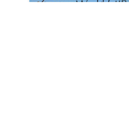
Galardonado como Campeón
de América en FITHEP