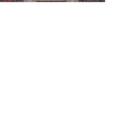
Singapur, Francia y Argentina
en el podio de la Gelato World
Cup 2026
La Gelato World Cup 2026, celebrada en SIGEP
WORLD, concluyó oficialmente el 19 de enero
con la Ceremonia de Premiación que coronó a
Singapur como Campeón del Mundo, seguido
por Francia en segundo lugar y Argentina en
tercer lugar.