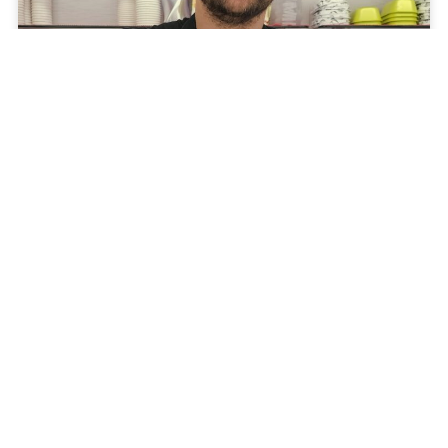
Heladería Rizzardini: de un carrito en
Budapest al helado de la biósfera en
Laufen
En la MIG 2024 tuvimos el enorme placer de conocer a
un heladero de pura cepa: Luca Rizzardini.
LEER MÁS »